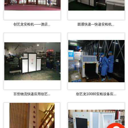
创艺龙安检机——酒店...
圆通快递—快递安检机...
百世物流快递应用创艺...
创艺龙10080安检设备应...