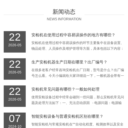
新闻动态
NEWS INFORMATION
22
安检机在使用过程中容易误操作的地方有哪些？
安检机在使用过程中容易误操作的环节主要集中在设备设置、
2026-05
物品处理、人员操作及维护管理等方面，具体包括以下内容：
一、设备参数设置不当，误按急停按钮‌敏感度调整失误‌...
22
生产安检机器生产日期在哪里？出厂编号？
在很多老客户经常咨询安检机出厂日期，型号是什么？出厂编
2026-05
号怎么看。今天小编就给大家详细说一下，一般机器会带有一
块金属名片，一般在机器下方，或者打开面板在机器里面可...
22
安检机常见问题有哪些？一般如何处理
使用安检设备过程中经常会碰到一些问题，那么安检机常见问
2026-05
题及处理方法如下：一、无法启动原因 - 电源问题：电源输
入端、插座、插头、电源线松动或损坏；保险丝...
07
智能安检设备与普通安检机区别在哪里？
智能安检机与常规安检机在**自动化程度、检测效率以及安全
2024-10