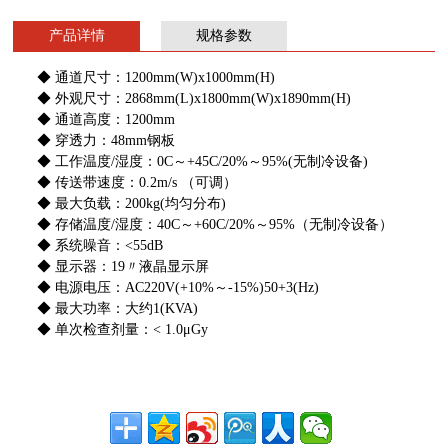
产品详情
规格参数
◆ 通道尺寸：1200mm(W)x1000mm(H)
◆
外观尺寸：
2868mm(L)x1800mm(W)x1890mm(H)
◆ 通道高度：1200mm
◆
穿透力：48mm钢板
◆ 工作温度/湿度：
0C～+45C/20%～95%(无制冷设备)
◆ 传送带速度：0.2m/s （可调）
◆ 最大负载：200kg(均匀分布)
◆ 存
储温度/湿度：
40C～+60C/20%～95%（无制冷设
备）
◆ 系统噪音：<55dB
◆ 显示器：19〃液晶显示屏
◆ 电源电压：AC220V(+10%～-15%)50+3(Hz)
◆ 最大功率：大约1(KVA)
◆ 单次检查剂量：< 1.0μGy