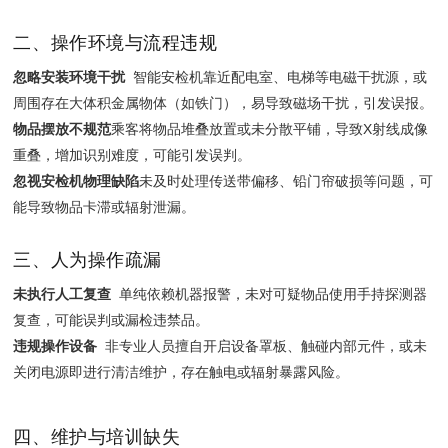
二、操作环境与流程违规
忽略安装环境干扰
‌ 智能安检机靠近配电室、电梯等电磁干扰源，或
周围存在大体积金属物体（如铁门），易导致磁场干扰，引发误报。
物品摆放不规范
‌乘客将物品堆叠放置或未分散平铺，导致X射线成像
重叠，增加识别难度，可能引发误判。
忽视安检机物理缺陷
‌未及时处理传送带偏移、铅门帘破损等问题，可
能导致物品卡滞或辐射泄漏。
三、人为操作疏漏
未执行人工复查
‌ 单纯依赖机器报警，未对可疑物品使用手持探测器
复查，可能误判或漏检违禁品。
违规操作设备
‌ 非专业人员擅自开启设备罩板、触碰内部元件，或未
关闭电源即进行清洁维护，存在触电或辐射暴露风险。
四、维护与培训缺失